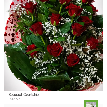
Bouquet Courtship
COD:
n/a
.