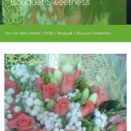
Bouquet Sweetness
You Are Here:
Home
/
FIORI
/
Bouquet
/ Bouquet Sweetness