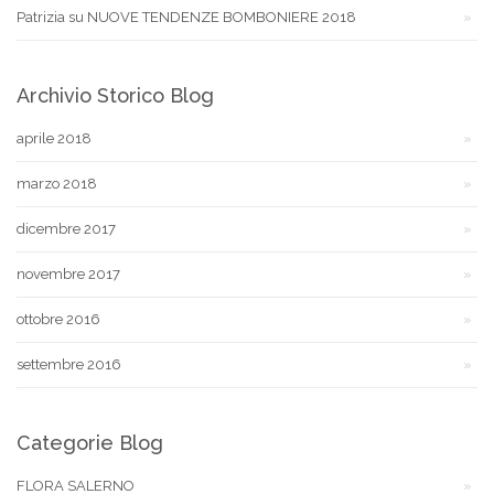
Patrizia
su
NUOVE TENDENZE BOMBONIERE 2018
Archivio Storico Blog
aprile 2018
marzo 2018
dicembre 2017
novembre 2017
ottobre 2016
settembre 2016
Categorie Blog
FLORA SALERNO