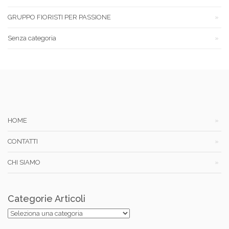
GRUPPO FIORISTI PER PASSIONE
Senza categoria
HOME
CONTATTI
CHI SIAMO
Categorie Articoli