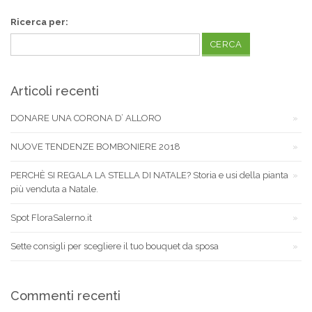
Ricerca per:
Articoli recenti
DONARE UNA CORONA D’ ALLORO
NUOVE TENDENZE BOMBONIERE 2018
PERCHÈ SI REGALA LA STELLA DI NATALE? Storia e usi della pianta
più venduta a Natale.
Spot FloraSalerno.it
Sette consigli per scegliere il tuo bouquet da sposa
Commenti recenti