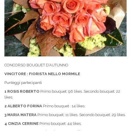
CONCORSO BOUQUET D’AUTUNNO
VINCITORE : FIORISTA NELLO MORMILE
Punteggi partecipanti
1 ROSIS ROBERTO
Primo bouquet: 96 likes. Secondo bouquet: 22
likes.
2 ALBERTO FORINA
Primo bouquet : 14 likes.
3 MARIA MATERA
Primo bouquet: 11 likes. Secondo bouquet: 29 likes.
4 CINZIA
CERRINE
Primo bouquet: 44 likes.